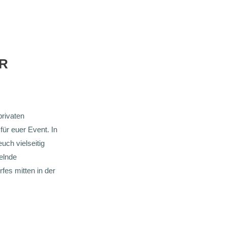
R
rivaten
für euer Event. In
uch vielseitig
elnde
fes mitten in der