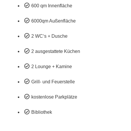

600 qm Innenfläche

6000qm Außenfläche

2 WC‘s + Dusche

2 ausgestattete Küchen

2 Lounge + Kamine

Grill- und Feuerstelle

kostenlose Parkplätze

Bibliothek